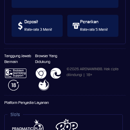
Deposit
Penarikan
Rata-rata 3 Menit
Rata-rata 5 Menit
Tanggung Jawab
Browser Yang
Bermain
Didukung
©2026 ARENAWIN88. Hak cipta
dilindungi | 18+
Platform Penyedia Layanan
Slots