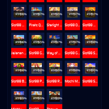
RTP
96%
RTP
97%
RTP
95%
RTP
97%
RTP
97%
Slot88 Mahjong Wins 3 Black Scatter
Pirate Quest 1000
Starlight Princess 1000
Slot88 Olympus
Slot88 Mahjong Wins 2
RTP
96%
RTP
95%
RTP
97%
RTP
97%
RTP
98%
JaJanan Pasar
Slot88 Gems
Way of Ninja
Slot88 Gates of Gatot Kaca 1000
Slot88 Sweet Bonanza 1000
RTP
98%
RTP
98%
RTP
95%
RTP
98%
RTP
95%
Slot88 Bonanza
Slot88 Princess
Slot88 Rush
Mochi Mania 1000
Slot88 Sweet Bonanza Super Scatter
RTP
89%
RTP
95%
RTP
89%