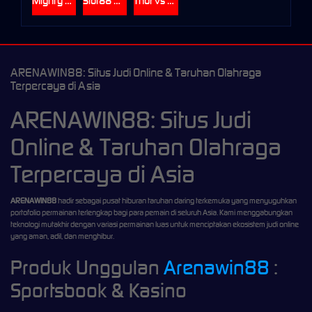
Mighty Hercules
Slot88 Wisdom of Athena 1000
Thor vs Hercules
ARENAWIN88: Situs Judi Online & Taruhan Olahraga
Terpercaya di Asia
ARENAWIN88: Situs Judi
Online & Taruhan Olahraga
Terpercaya di Asia
ARENAWIN88
hadir sebagai pusat hiburan taruhan daring terkemuka yang menyuguhkan
portofolio permainan terlengkap bagi para pemain di seluruh Asia. Kami menggabungkan
teknologi mutakhir dengan variasi permainan luas untuk menciptakan ekosistem judi online
yang aman, adil, dan menghibur.
Produk Unggulan
Arenawin88
:
Sportsbook & Kasino