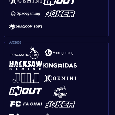
Arcade