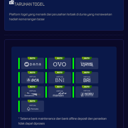
TARUHAN TOGEL
Platform togel yang menarik dari perusahan terbaik di dunia yang menawarkan
hadiah kemenangan besar
* Selama bank maintenance dan bank offline deposit dan penarikan
tidak dapat diproses