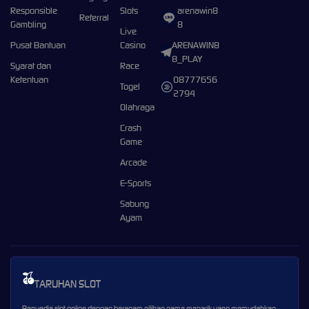
Responsible
Slots
arenawin8
Referral
Gambling
8
Live
Pusat Bantuan
Casino
ARENAWIN8
8_PLAY
Syarat dan
Race
Ketentuan
08777656
Togel
2794
Olahraga
Crash
Game
Arcade
E-Sports
Sabung
Ayam
TARUHAN SLOT
Penyedia slot online dengan beragam pilihan game menarik yang memudahkan