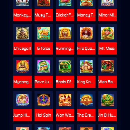
Monkey Office Legend
Muay Thai
Cricket Fever
Money Tree
Mirror Mirror
Chicago II
6 Toros
Running Animals
Fire Queen
Mr. Miser
Myeong-ryang
Rave Jump 2 M
Boots Of Luck
King Kong Shake
Wan Bao Dino
Jump High 2
Hot Spin
Won Won Won
The Dragon Brings Wealth
Jin Bi Hui Huang