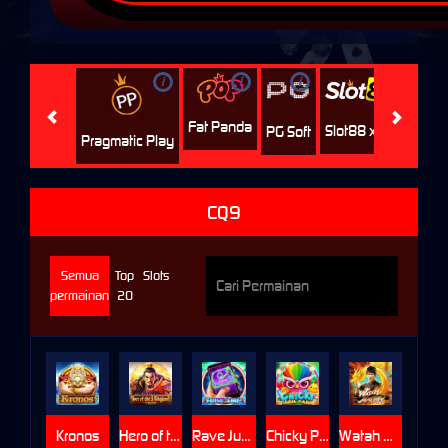
i
i
i
i
i
Facha
Fat Panda
Slot88 x PP
PG Soft
Pragmatic Play
CQ9
Semua
Top
Slots
permainan
20
Kronos
Hero of the 3 Kingdoms - Cao Cao
Rave Jump Mobile
Chicky Parm Parm
Watah Master Turbo