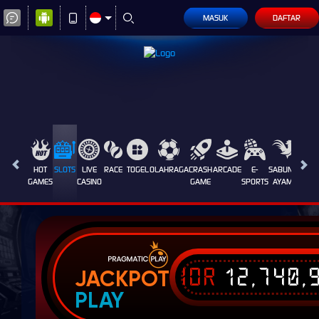
MASUK
DAFTAR
HOT
SLOTS
LIVE
RACE
TOGEL
OLAHRAGA
CRASH
ARCADE
E-
SABUNG
PROM
GAMES
CASINO
GAME
SPORTS
AYAM
IDR
12,740,
JACKPOT
PLAY