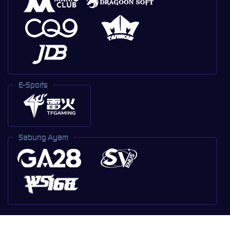
E-Sports
Sabung Ayam