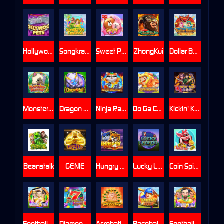
Hollywood Pets
Songkran Festival
Sweet POP
ZhongKui
Dollar Bomb
Monster Hunter
Dragon Ball
Ninja Raccoon
Oo Ga Cha Ka
Kickin' Kash
Beanstalk
GENIE
Hungry Cats
Lucky Legend
Coin Spinner
Football Fever
Diamond Fruit
Acrobatics
Baseball Fever
Football Fever M