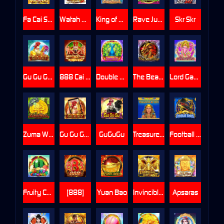
Fa Cai Shen
Watah Master 2
King of Atlantis
Rave Jump 2
Skr Skr
Gu Gu Gu 3
888 Cai Shen
Double Fly
The Beast War
Lord Ganesha
Zuma Wild
Gu Gu Gu 2 M
GuGuGu
Treasure of Seti
Football Boots
Fruity Carnival
[888]
Yuan Bao
Invincible Elephant
Apsaras