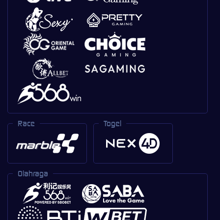
Race
Togel
Olahraga