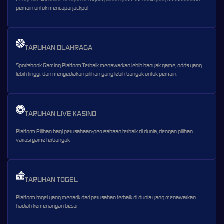
pemain untuk mencapai jackpot
TARUHAN OLAHRAGA
Sportsbook Gaming Platform Terbaik menawarkan lebih banyak game, odds yang
lebih tinggi, dan menyediakan pilihan yang lebih banyak untuk pemain.
TARUHAN LIVE KASINO
Platform Pilihan bagi perusahaan-perusahaan terbaik di dunia, dengan pilihan
variasi game terbanyak
TARUHAN TOGEL
Platform togel yang menarik dari perusahan terbaik di dunia yang menawarkan
hadiah kemenangan besar