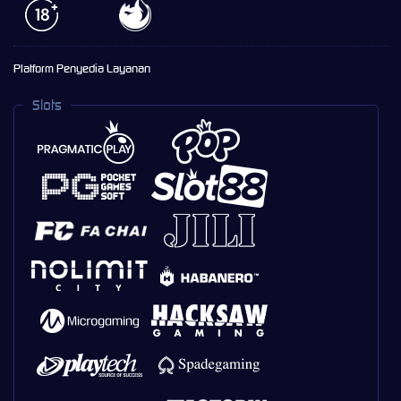
Platform Penyedia Layanan
Slots