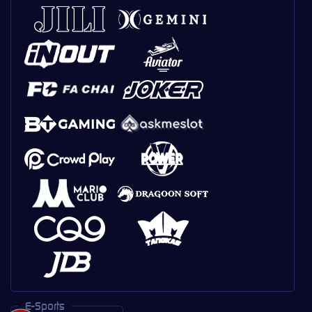
E-Sports