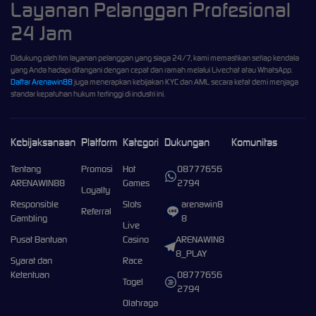
Layanan Pelanggan Profesional
24 Jam
Didukung oleh tim layanan pelanggan yang siaga 24/7, kami memastikan setiap kendala
yang Anda hadapi ditangani dengan cepat dan ramah melalui Livechat atau WhatsApp.
Daftar Arenawin88
juga menerapkan kebijakan KYC dan AML secara ketat demi menjaga
standar kepatuhan hukum tertinggi di industri ini.
Kebijaksanaan
Platform
Kategori
Dukungan
Komunitas
Tentang
Promosi
Hot
08777656
ARENAWIN88
Games
2794
Loyalty
Responsible
Slots
arenawin8
Referral
Gambling
8
Live
Pusat Bantuan
Casino
ARENAWIN8
8_PLAY
Syarat dan
Race
Ketentuan
08777656
Togel
2794
Olahraga