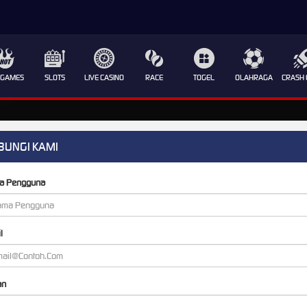
 GAMES
SLOTS
LIVE CASINO
RACE
TOGEL
OLAHRAGA
CRASH
BUNGI KAMI
a Pengguna
l
an