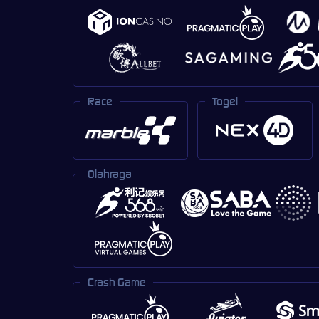
Race
Togel
Olahraga
Crash Game