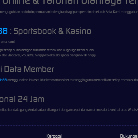
 Online & Taruhan Olahraga Ter
 menyuguhkan portofolio permainan terlengkap bagi para pemain di seluruh Asia. Kami menggabun
88
: Sportsbook & Kasino
utama kami:
 setiap bulan dengan nilai odds terbaik untuk liga-liga besar dunia.
 dari Baccarat, Roulette, hingga koleksi slot gacor dengan RTP tinggi.
si Data Member
win88
menggunakan infrastruktur keamanan siber tercanggih guna memastikan setiap transaksi dan
onal 24 Jam
etiap kendala yang Anda hadapi ditangani dengan cepat dan ramah melalui Livechat atau Whats
Kategori
Dukunga