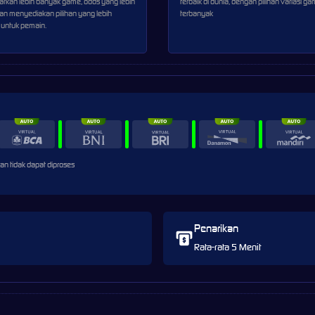
kan lebih banyak game, odds yang lebih
terbaik di dunia, dengan pilihan variasi g
 dan menyediakan pilihan yang lebih
terbanyak
untuk pemain.
an tidak dapat diproses
Penarikan
Rata-rata 5 Menit