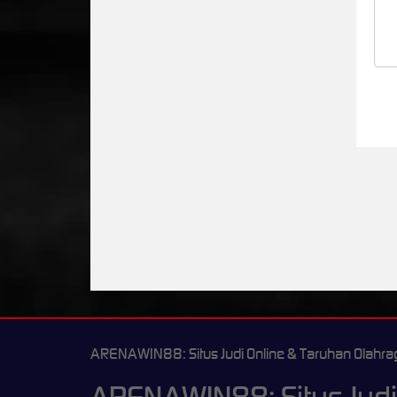
ARENAWIN88: Situs Judi Online & Taruhan Olahrag