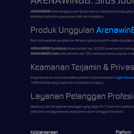
ARENAWIN88: Situs Judi
ARENAWIN88
hadir sebagai pusat hiburan taruhan daring terkemuka yang
ekosistem judi online yang aman, adil, dan menghibur.
Produk Unggulan
Arenawin
Kami menawarkan pengalaman bertaruh yang kompetitif melalui dua pilar 
ARENAWIN88 Sportsbook:
Akses ke lebih dari 10.000 bursa taruhan olahraga
ARENAWIN88 Casino:
Nikmati lebih dari 100 variasi permainan populer mulai
Keamanan Terjamin & Priva
Integritas dan privasi Anda adalah prioritas fundamental kami.
Login Arena
100% adil (fair play) tanpa intervensi pihak manapun.
Layanan Pelanggan Profesi
Didukung oleh tim layanan pelanggan yang siaga 24/7, kami memastikan s
ketat demi menjaga standar kepatuhan hukum tertinggi di industri ini.
Kebijaksanaan
Platform