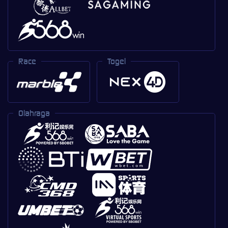
Race
Togel
Olahraga