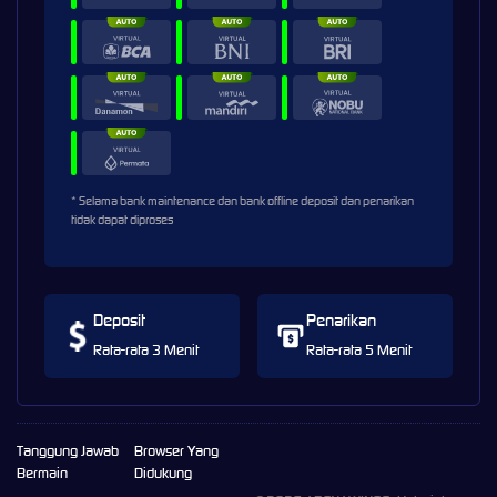
* Selama bank maintenance dan bank offline deposit dan penarikan
tidak dapat diproses
Deposit
Penarikan
Rata-rata 3 Menit
Rata-rata 5 Menit
Tanggung Jawab
Browser Yang
Bermain
Didukung