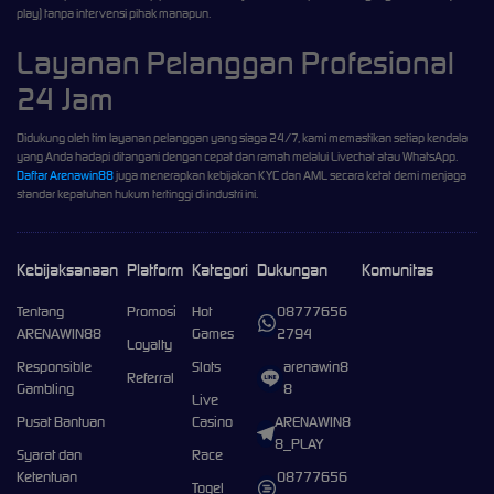
play) tanpa intervensi pihak manapun.
Layanan Pelanggan Profesional
24 Jam
Didukung oleh tim layanan pelanggan yang siaga 24/7, kami memastikan setiap kendala
yang Anda hadapi ditangani dengan cepat dan ramah melalui Livechat atau WhatsApp.
Daftar Arenawin88
juga menerapkan kebijakan KYC dan AML secara ketat demi menjaga
standar kepatuhan hukum tertinggi di industri ini.
Kebijaksanaan
Platform
Kategori
Dukungan
Komunitas
Tentang
Promosi
Hot
08777656
ARENAWIN88
Games
2794
Loyalty
Responsible
Slots
arenawin8
Referral
Gambling
8
Live
Pusat Bantuan
Casino
ARENAWIN8
8_PLAY
Syarat dan
Race
Ketentuan
08777656
Togel