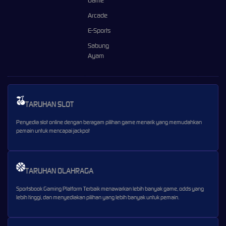
Game
Arcade
E-Sports
Sabung
Ayam
TARUHAN SLOT
Penyedia slot online dengan beragam pilihan game menarik yang memudahkan
pemain untuk mencapai jackpot
TARUHAN OLAHRAGA
Sportsbook Gaming Platform Terbaik menawarkan lebih banyak game, odds yang
lebih tinggi, dan menyediakan pilihan yang lebih banyak untuk pemain.