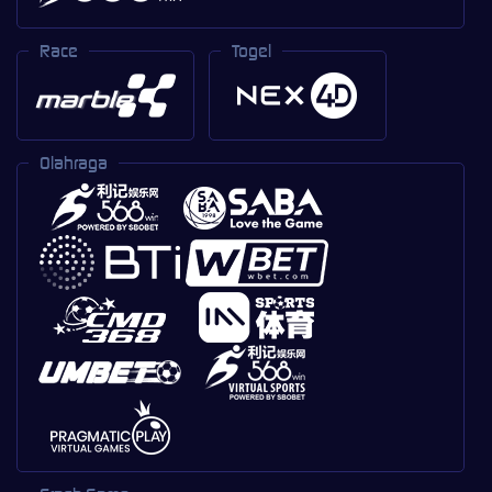
Race
Togel
Olahraga