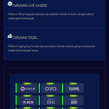
TARUHAN LIVE KASINO
Platform Pilihan bagi perusahaan-perusahaan terbaik di dunia, dengan pilihan
variasi game terbanyak
TARUHAN TOGEL
Platform togel yang menarik dari perusahan terbaik di dunia yang menawarkan
hadiah kemenangan besar