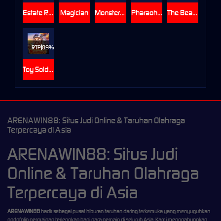
Estate Rich Man
Magician
Monster Pop
Pharaoh Treasures
The Beauties
RTP
Toy Soldiers
ARENAWIN88: Situs Judi Online & Taruhan Olahraga
Terpercaya di Asia
ARENAWIN88: Situs Judi
Online & Taruhan Olahraga
Terpercaya di Asia
ARENAWIN88
hadir sebagai pusat hiburan taruhan daring terkemuka yang menyuguhkan
portofolio permainan terlengkap bagi para pemain di seluruh Asia. Kami menggabungkan