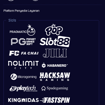
Platform Penyedia Layanan
Slots