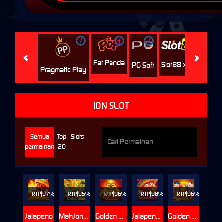
i
i
i
i
i
Facha
Fat Panda
Slot88 x PP
PG Soft
Pragmatic Play
ION SLOT
Semua
Top
Slots
permainan
20
RTP
97%
RTP
95%
RTP
96%
RTP
98%
RTP
96%
Jalapeno
MahJong Gold 2
Golden Maitreya Buddha
Jalapeno 2
Golden Fuwa