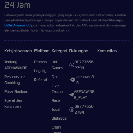
24 Jam
Didukung oleh tim layanan pelanggan yang siaga 24/7, kami memastikan setiap kendala
yang Anda hadapi ditangani dengan cepat dan ramah melalui Livechat atau WhatsApp.
Daftar Arenawin88
juga menerapkan kebijakan KYC dan AML secara ketat demi menjaga
standar kepatuhan hukum tertinggi di industri ini.
Kebijaksanaan
Platform
Kategori
Dukungan
Komunitas
Tentang
Promosi
Hot
08777656
ARENAWIN88
Games
2794
Loyalty
Responsible
Slots
arenawin8
Referral
Gambling
8
Live
Pusat Bantuan
Casino
ARENAWIN8
8_PLAY
Syarat dan
Race
Ketentuan
08777656
Togel
2794
Olahraga
Crash