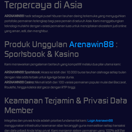
Terpercaya di Asia
ARENAWIN88
hadir sebagai pusat hiburan taruhan daring terkemuka yang menyuguhkan
portofolio permainan terlengkap bagi para pemain di seluruh Asia. Kami menggabungkan
teknologi mutakhir dengan variasi permainan luas untuk menciptakan ekosistem judi online
yang aman, adil, dan menghibur.
Produk Unggulan
Arenawin88
:
Sportsbook & Kasino
Kami menawarkan pengalaman bertaruh yang kompetitif melalui dua pilar utama kami:
ARENAWIN88 Sportsbook:
Akses ke lebih dari 10.000 bursa taruhan olahraga setiap bulan
dengan nilai odds terbaik untuk liga-liga besar dunia.
ARENAWIN88 Casino:
Nikmati lebih dari 100 variasi permainan populer mulai dari Baccarat,
Roulette, hingga koleksi slot gacor dengan RTP tinggi.
Keamanan Terjamin & Privasi Data
Member
Integritas dan privasi Anda adalah prioritas fundamental kami.
Login Arenawin88
menggunakan infrastruktur keamanan siber tercanggih guna memastikan setiap transaksi
dan data pribadi Anda tetap privat. Kami menjamin sistem permainan yang 100% adil (fair