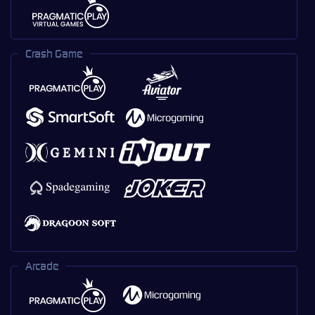
Crash Game
Arcade