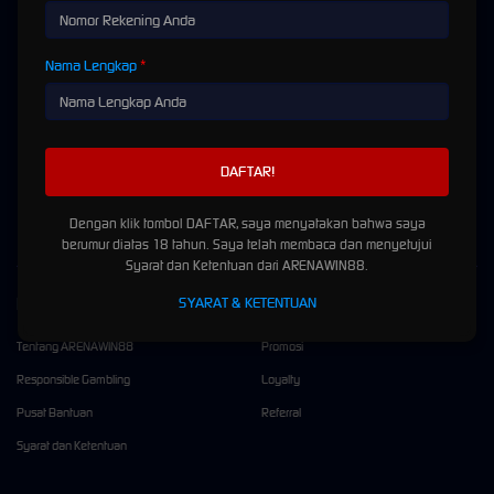
play) tanpa intervensi pihak manapun.
Layanan Pelanggan Profesional
Nama Lengkap
24 Jam
Didukung oleh tim layanan pelanggan yang siaga 24/7, kami memastikan setiap kendala
yang Anda hadapi ditangani dengan cepat dan ramah melalui Livechat atau WhatsApp.
Daftar Arenawin88
juga menerapkan kebijakan KYC dan AML secara ketat demi menjaga
standar kepatuhan hukum tertinggi di industri ini.
Dengan klik tombol DAFTAR, saya menyatakan bahwa saya
berumur diatas 18 tahun. Saya telah membaca dan menyetujui
Syarat dan Ketentuan dari ARENAWIN88.
SYARAT & KETENTUAN
Kebijaksanaan
Platform
Tentang ARENAWIN88
Promosi
Responsible Gambling
Loyalty
Pusat Bantuan
Referral
Syarat dan Ketentuan