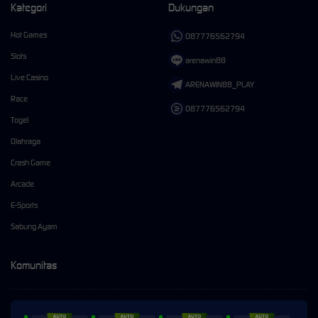
Kategori
Dukungan
Hot Games
087776562794
Slots
arenawin88
Live Casino
ARENAWIN88_PLAY
Race
087776562794
Togel
Olahraga
Crash Game
Arcade
E-Sports
Sabung Ayam
Komunitas