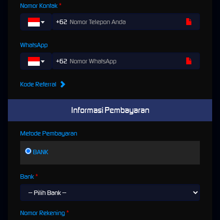
Nomor Kontak
ARENAWIN88
hadir sebagai pusat hiburan taruhan daring terkemuka yang menyuguhkan
portofolio permainan terlengkap bagi para pemain di seluruh Asia. Kami menggabungkan
+62
teknologi mutakhir dengan variasi permainan luas untuk menciptakan ekosistem judi online
yang aman, adil, dan menghibur.
WhatsApp
Produk Unggulan
Arenawin88
:
+62
Sportsbook & Kasino
Kode Referral
Kami menawarkan pengalaman bertaruh yang kompetitif melalui dua pilar utama kami:
Informasi Pembayaran
ARENAWIN88 Sportsbook:
Akses ke lebih dari 10.000 bursa taruhan olahraga setiap bulan
dengan nilai odds terbaik untuk liga-liga besar dunia.
ARENAWIN88 Casino:
Nikmati lebih dari 100 variasi permainan populer mulai dari Baccarat,
Metode Pembayaran
Roulette, hingga koleksi slot gacor dengan RTP tinggi.
BANK
Keamanan Terjamin & Privasi
Data Member
Bank
Integritas dan privasi Anda adalah prioritas fundamental kami.
Login Arenawin88
menggunakan infrastruktur keamanan siber tercanggih guna memastikan setiap transaksi
Nomor Rekening
dan data pribadi Anda tetap privat. Kami menjamin sistem permainan yang 100% adil (fair